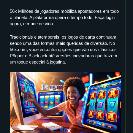
56x Milhões de jogadores mobiliza apostadores em todo
o planeta. A plataforma opera o tempo todo. Faça login
agora, e mude de vida.
Tradicionais e atemporais, os jogos de carta continuam
sendo uma das formas mais queridas de diversão. No
56x.com, você encontra opções que vão dos clássicos
Pôquer e Blackjack até versões inovadoras que trazem
um toque especial à jogatina.